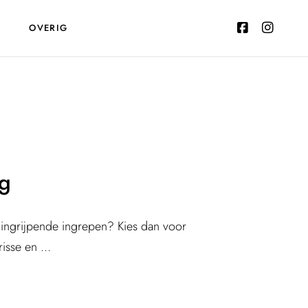
T
OVERIG
ng
r ingrijpende ingrepen? Kies dan voor
isse en ...