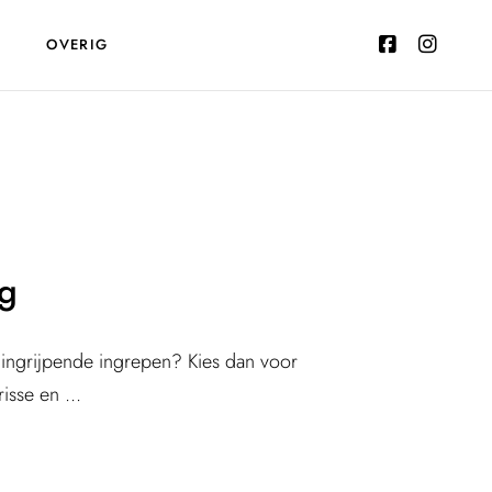
T
OVERIG
ng
r ingrijpende ingrepen? Kies dan voor
isse en ...