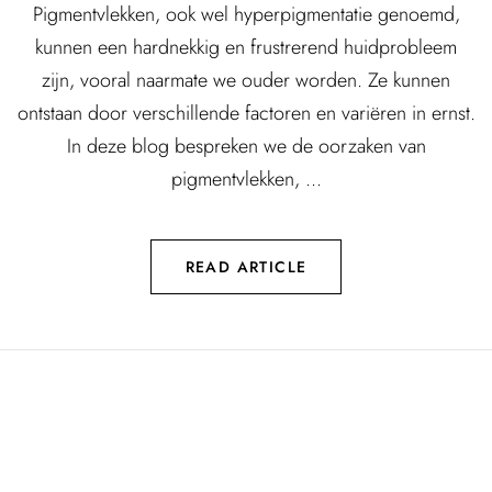
Pigmentvlekken, ook wel hyperpigmentatie genoemd,
kunnen een hardnekkig en frustrerend huidprobleem
zijn, vooral naarmate we ouder worden. Ze kunnen
ontstaan door verschillende factoren en variëren in ernst.
In deze blog bespreken we de oorzaken van
pigmentvlekken, ...
READ ARTICLE