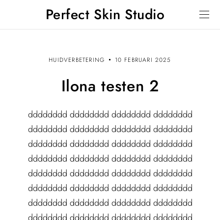
Perfect Skin Studio
HUIDVERBETERING
10 FEBRUARI 2025
Ilona testen 2
dddddddd dddddddd dddddddd dddddddd
dddddddd dddddddd dddddddd dddddddd
dddddddd dddddddd dddddddd dddddddd
dddddddd dddddddd dddddddd dddddddd
dddddddd dddddddd dddddddd dddddddd
dddddddd dddddddd dddddddd dddddddd
dddddddd dddddddd dddddddd dddddddd
dddddddd dddddddd dddddddd dddddddd