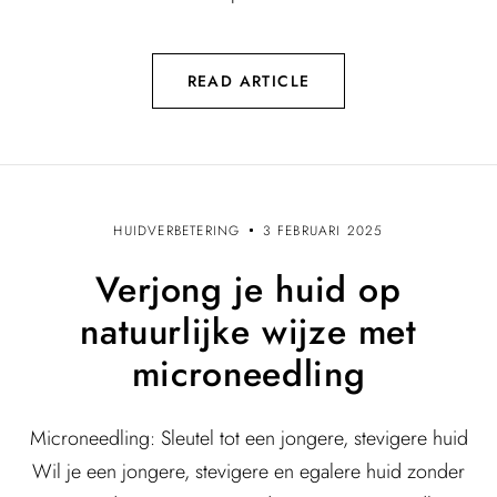
READ ARTICLE
HUIDVERBETERING
3 FEBRUARI 2025
Verjong je huid op
natuurlijke wijze met
microneedling
Microneedling: Sleutel tot een jongere, stevigere huid
Wil je een jongere, stevigere en egalere huid zonder