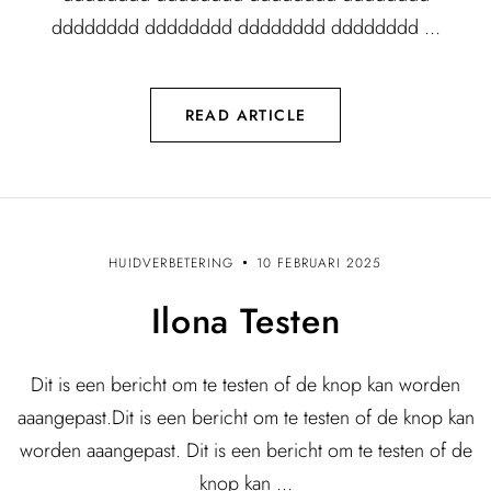
dddddddd dddddddd dddddddd dddddddd ...
READ ARTICLE
HUIDVERBETERING
10 FEBRUARI 2025
Ilona Testen
Dit is een bericht om te testen of de knop kan worden
aaangepast.Dit is een bericht om te testen of de knop kan
worden aaangepast. Dit is een bericht om te testen of de
knop kan ...